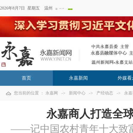
2026年8月7日 星期五
温州
首页
永嘉新闻
外媒看
您当前的位置 ：
永嘉网
->
新闻中心
->
产经动态
->
永嘉
永嘉商人打造全
——记中国农村青年十大致