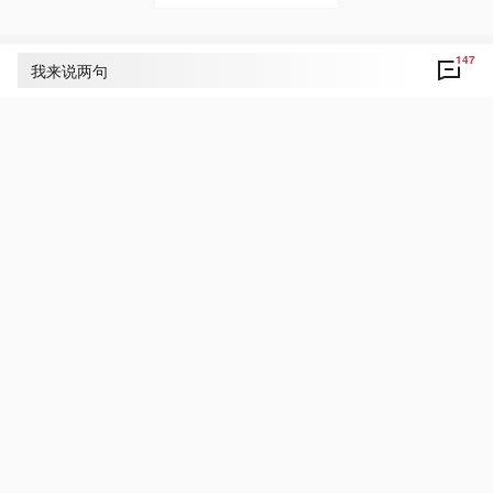
147
评论
147
我来说两句
央视网友um8dbs
12
让中朝传统友谊焕发更加璀璨的时代光辉！
6月8日 06:05
回复
央视网友z6r9ql
5
中朝传统友谊

始终牢不可破

   历久弥坚
6月8日 05:47
回复
央视网友🇨🇳⭐️
4
岁月共磨砺，烈火见真金！

中朝友谊与时共进，历久弥坚焕发更加璀璨的时
代光辉！