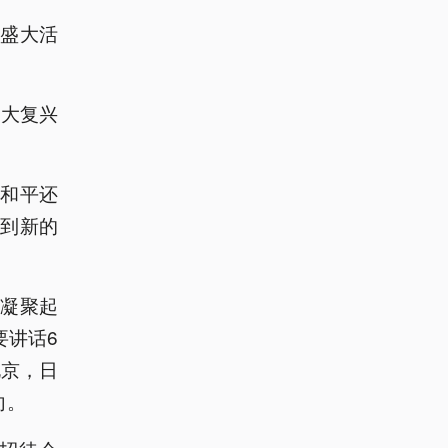
行盛大活
伟大复兴
和平还
到新的
凝聚起
要讲话6
北京，日
向。