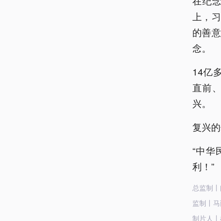
在纪
上，习
的善
念。
14亿
直前
兴。
复兴的
“中
利！”
总监制丨
监制丨马
制片人丨