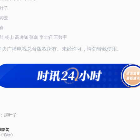
叶子
彩云
春
佳 杨山 高凌潇 张鑫 李士轩 王萧宇
25中央广播电视总台版权所有。未经许可，请勿转载使用。
：
赵叶子
视新闻
用心你放心