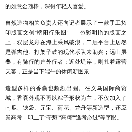
的如意金箍棒，深得年轻人喜爱。
自然造物相关负责人还向记者展示了一款手工拓
印版画文创“端阳行乐图”——色彩明艳的版画之
上，双层龙舟在海上乘风破浪，二层平台上居然
是弹吉他、打架子鼓的现代乐队来助兴；远山层
叠，有骑行的户外行者；近处堤岸，则扎着露营
天幕，正是当下端午的休闲新图景。
造型多样的香囊也频频出圈。在义乌国际商贸
城，香囊外观不再以粽子形状为主，不仅加入了
南瓜、钱袋、元宝、荷花、龙舟等新造型，还应
景高考，印上了“夺魁”“高粽”“逢考必过”等字眼。