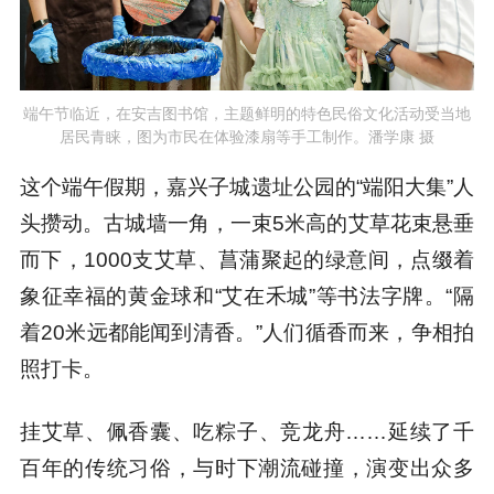
端午节临近，在安吉图书馆，主题鲜明的特色民俗文化活动受当地
居民青睐，图为市民在体验漆扇等手工制作。潘学康 摄
这个端午假期，嘉兴子城遗址公园的“端阳大集”人
头攒动。古城墙一角，一束5米高的艾草花束悬垂
而下，1000支艾草、菖蒲聚起的绿意间，点缀着
象征幸福的黄金球和“艾在禾城”等书法字牌。“隔
着20米远都能闻到清香。”人们循香而来，争相拍
照打卡。
挂艾草、佩香囊、吃粽子、竞龙舟……延续了千
百年的传统习俗，与时下潮流碰撞，演变出众多