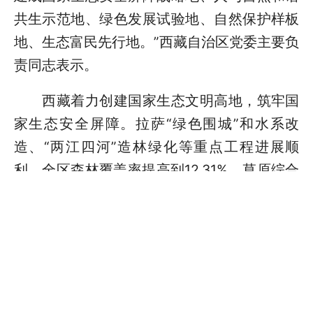
共生示范地、绿色发展试验地、自然保护样板
地、生态富民先行地。”西藏自治区党委主要负
责同志表示。
西藏着力创建国家生态文明高地，筑牢国
家生态安全屏障。拉萨“绿色围城”和水系改
造、“两江四河”造林绿化等重点工程进展顺
利，全区森林覆盖率提高到12.31%，草原综合
植被盖度达47.14%。近5年间，地级城市空气
质量优良天数比率达到98%以上，地表水水质
达标率100%，生态环境持续保持良好。
人不负青山，青山定不负人。
林芝市巴宜区林芝镇嘎拉村，一栋栋藏式