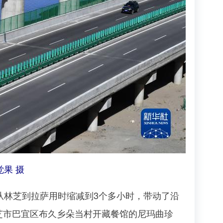
果 摄
从林芝到拉萨用时缩减到3个多小时，带动了沿
芝市巴宜区布久乡朵当村开藏餐馆的尼玛曲珍