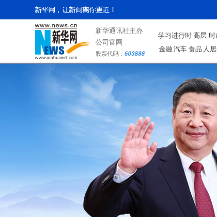
新华通讯社主办
学习进行时
高层
时
公司官网
金融
汽车
食品
人居
股票代码：
603888