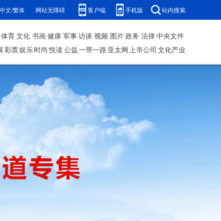
中文/繁体
网站无障碍
客户端
手机版
站内搜索
体育
文化
书画
健康
军事
访谈
视频
图片
政务
法律
中央文件
展
彩票
娱乐
时尚
悦读
公益
一带一路
亚太网
上市公司
文化产业