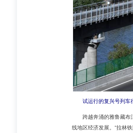
试运行的复兴号列车行驶在
跨越奔涌的雅鲁藏布江，
线地区经济发展。“拉林