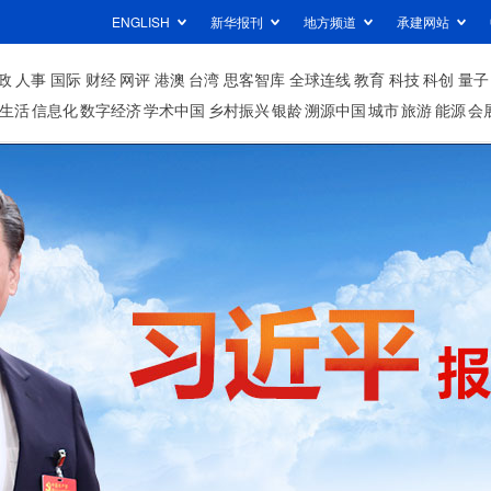
ENGLISH
新华报刊
地方频道
承建网站
政
人事
国际
财经
网评
港澳
台湾
思客智库
全球连线
教育
科技
科创
量子
生活
信息化
数字经济
学术中国
乡村振兴
银龄
溯源中国
城市
旅游
能源
会