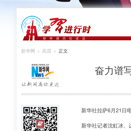
新华网
>
高层
>
正文
奋力谱
新华社拉萨6月21日
新华社记者沈虹冰、边