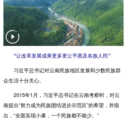
山东
河南
湖北
湖南
广东
广西
海南
重庆
四川
贵州
云南
西藏
陕西
甘肃
青海
宁夏
新疆
内蒙古
黑龙江
“让改革发展成果更多更公平惠及各族人民”
习近平总书记对云南民族地区发展和少数民族群
多语种频道
众生活十分关心。
English
Español
Français
عربى
2015年1月，习近平总书记在云南考察时，对云
Русский язык
日本語
한국어
南提出“努力成为民族团结进步示范区”的希望，并指
Deutsch
Português
出，“全面实现小康，一个民族都不能少。”