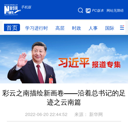
手机版
手机版
PC版本
网站无障碍
网站地图
首页
学习进行时
高层
时政
人事
国际
财
学习进行时
高层
时政
人事
国际
财经
网评
港澳
台湾
思客智库
全球连线
教育
科技
科创
量子
体育
彩云之南描绘新画卷——沿着总书记的足
文化
书画
健康
军事
迹之云南篇
访谈
视频
图片
政务
2022-06-20 22:44:52
来源：
新华网
法律
中央文件
金融
汽车
食品
人居
信息化
数字经济