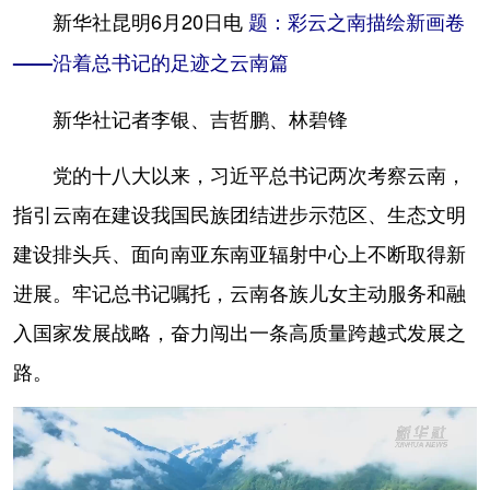
新华社昆明6月20日电
题：彩云之南描绘新画卷
学术中国
乡村振兴
银龄
溯源中国
——沿着总书记的足迹之云南篇
城市
旅游
能源
会展
新华社记者李银、吉哲鹏、林碧锋
彩票
娱乐
时尚
悦读
党的十八大以来，习近平总书记两次考察云南，
公益
一带一路
亚太网
上市公司
指引云南在建设我国民族团结进步示范区、生态文明
文化产业
建设排头兵、面向南亚东南亚辐射中心上不断取得新
进展。牢记总书记嘱托，云南各族儿女主动服务和融
地方频道
入国家发展战略，奋力闯出一条高质量跨越式发展之
北京
天津
河北
山西
路。
辽宁
吉林
上海
江苏
浙江
安徽
福建
江西