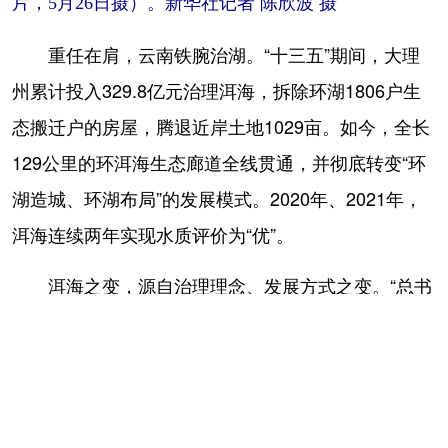
片，5月26日摄）。新华社记者 陈欣波 摄
重任在肩，云南铁腕治湖。“十三五”期间，大理
州累计投入329.8亿元治理洱海，拆除环湖1806户生
态搬迁户的房屋，腾退近岸土地1029亩。如今，全长
129公里的环洱海生态廊道全线贯通，并彻底转变“环
湖造城、环湖布局”的发展模式。2020年、2021年，
洱海连续两年实现水质评价为“优”。
洱海之变，源自治理理念、发展方式之变。“总书
记的重要指示让我们认识到，为子孙后代保护好这绿
水青山是我们的责任。这几年，保护理念越来越深入
人心。”生活在洱海边的大理市湾桥镇古生村村民李德
昌说。