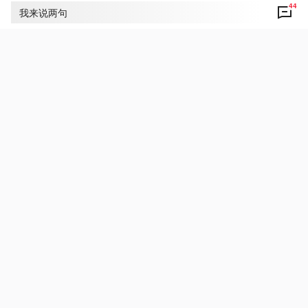
44
评论
44
我来说两句
央视网友kfygt8
6
总书记辛苦了，极米投影仪果然有实力！👍👍👍
2022年6月9日 10:01
回复
央视网友husm2e
3
习主席辛苦了，点赞，宜宾的学院和极米也是好
样的。
2022年6月9日 10:01
回复
央视网友3ri7gf
2
总书记辛苦了，极米真不错
2022年6月9日 10:00
回复
央视新闻
打开
查看更多精彩评论