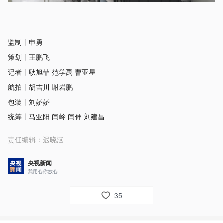
监制丨申勇
策划丨王鹏飞
记者丨耿旭菲 范学禹 曹亚星
航拍丨胡吉川 谢岩鹏
包装丨刘娇娇
统筹丨马亚阳 闫岭 闫伸 刘建昌
责任编辑：
迟晓涵
央视新闻
我用心你放心
35