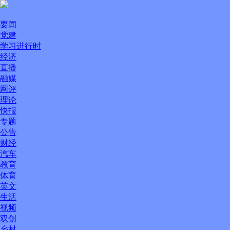
要闻
党建
学习进行时
经济
直播
融媒
网评
理论
快报
专题
公告
财经
汽车
教育
体育
英文
生活
视频
双创
乡村