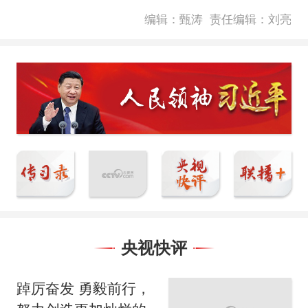
编辑：甄涛
责任编辑：刘亮
央视快评
踔厉奋发 勇毅前行，